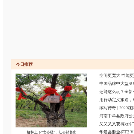
今日推荐
空间更宽大 性能更
中国品牌中大型S
还能这么玩？全新
用行动定义旅途，奇
续写传奇 | 2020
河南中牟县政府公
又又又又获得冠军
华晨鑫源金杯T2 
柳林上下“念枣经”，红枣销售出