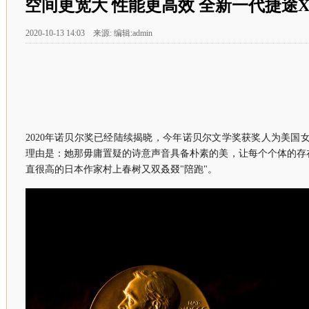
空间更宽大 性能更高效 全新一代捷途X
2020-10-13 14:03 来源: 编辑:admin
2020年诺贝尔奖已经陆续揭晓，今年诺贝尔文学奖获奖人为美国
理由是：她那毋庸置疑的诗意声音具备朴素的美，让每个个体的存
直很高的日本作家村上春树又双叒叕"陪跑"。