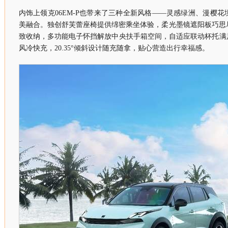
内饰上领克06EM-P也带来了三种全新风格——灵感绿洲、漫樱
美融合。独创舒芙蕾座椅提供绵密乘坐体验，柔光墨镜遮阳板巧思
致收纳，多功能电子怀挡解放中央扶手箱空间，自适应联动杯托满
风冷快充，20.35°倾斜设计随充随拿，贴心营造出行幸福感。