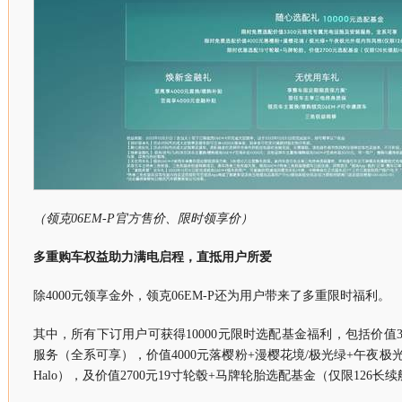
（领克06EM-P官方售价、限时领享价）
多重购车权益助力满电启程，直抵用户所爱
除4000元领享金外，领克06EM-P还为用户带来了多重限时福利。
其中，所有下订用户可获得10000元限时选配基金福利，包括价值3
服务（全系可享），价值4000元落樱粉+漫樱花境/极光绿+午夜极
Halo），及价值2700元19寸轮毂+马牌轮胎选配基金（仅限126长续航