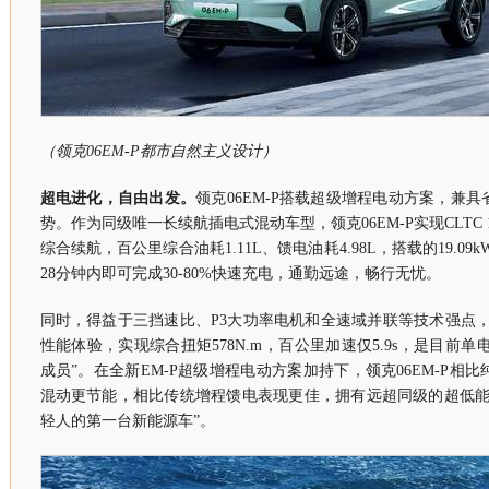
（领克06EM-P都市自然主义设计）
超电进化，自由出发。
领克06EM-P搭载超级增程电动方案，兼
势。作为同级唯一长续航插电式混动车型，领克06EM-P实现CLTC 126
综合续航，百公里综合油耗1.11L、馈电油耗4.98L，搭载的19.09
28分钟内即可完成30-80%快速充电，通勤远途，畅行无忧。
同时，得益于三挡速比、P3大功率电机和全速域并联等技术强点，领
性能体验，实现综合扭矩578N.m，百公里加速仅5.9s，是目前单电
成员”。在全新EM-P超级增程电动方案加持下，领克06EM-P相
混动更节能，相比传统增程馈电表现更佳，拥有远超同级的超低能
轻人的第一台新能源车”。