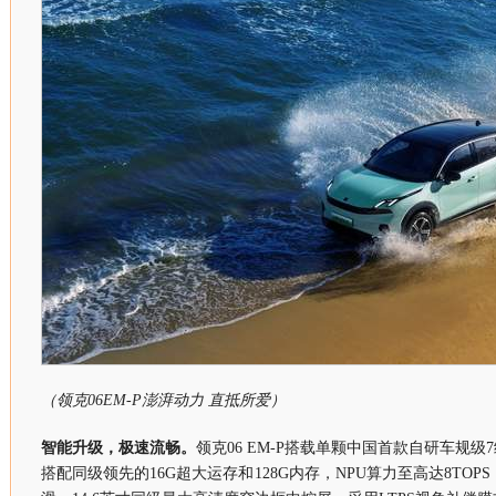
（领克06EM-P澎湃动力 直抵所爱）
智能升级，极速流畅。
领克06 EM-P搭载单颗中国首款自研车规级
搭配同级领先的16G超大运存和128G内存，NPU算力至高达8TO