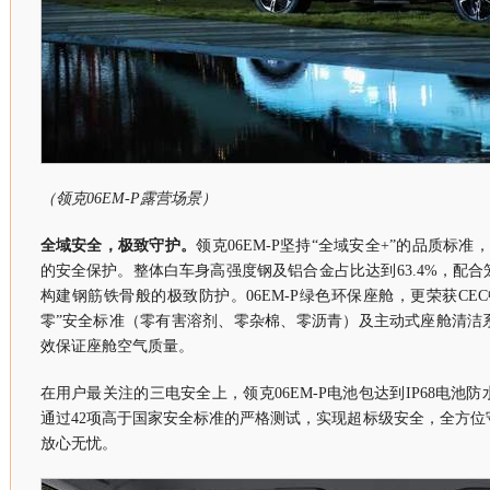
（领克06EM-P露营场景）
全域安全，极致守护。
领克06EM-P坚持“全域安全+”的品质标
的安全保护。整体白车身高强度钢及铝合金占比达到63.4%，配
构建钢筋铁骨般的极致防护。06EM-P绿色环保座舱，更荣获CE
零”安全标准（零有害溶剂、零杂棉、零沥青）及主动式座舱清洁
效保证座舱空气质量。
在用户最关注的三电安全上，领克06EM-P电池包达到IP68电池
通过42项高于国家安全标准的严格测试，实现超标级安全，全方
放心无忧。