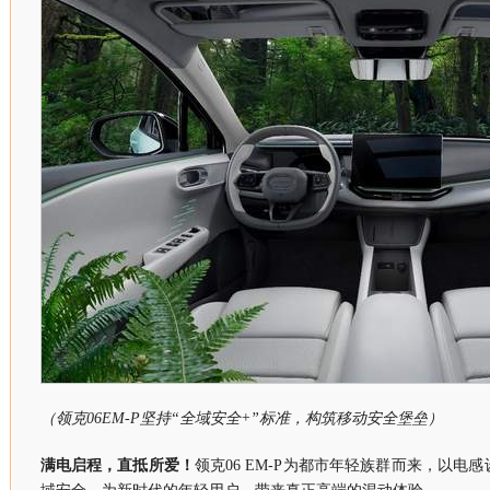
（领克06EM-P坚持“全域安全+”标准，构筑移动安全堡垒）
满电启程，直抵所爱！
领克06 EM-P为都市年轻族群而来，以电