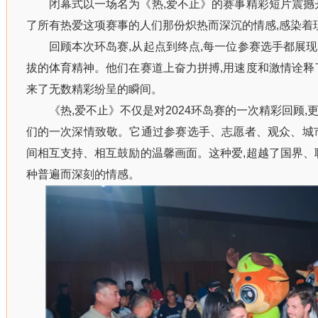
闭幕式以一场名为《热,爱不止》的赛事精彩短片震撼
了所有热爱这项赛事的人们那份炽热而深沉的情感,感染着
回顾本次环岛赛,从起点到终点,每一位参赛选手都展
拔的体育精神。他们在赛道上奋力拼搏,用速度和激情诠释
来了无数精彩纷呈的瞬间。
《热,爱不止》不仅是对2024环岛赛的一次精彩回顾
们的一次深情致敬。它通过参赛选手、志愿者、观众、城
间相互支持、相互鼓励的温馨画面。这种爱,超越了国界、
种普遍而深刻的情感。