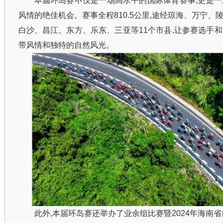
本届环岛赛不仅是一场高水平的国际体育赛事,更是
风情的绝佳机会。赛事全程810.5公里,途经琼海、万宁
白沙、昌江、东方、乐东、三亚等11个市县,让参赛选手
带风情和独特的自然风光。
此外,本届环岛赛还举办了业余组比赛暨2024年海南