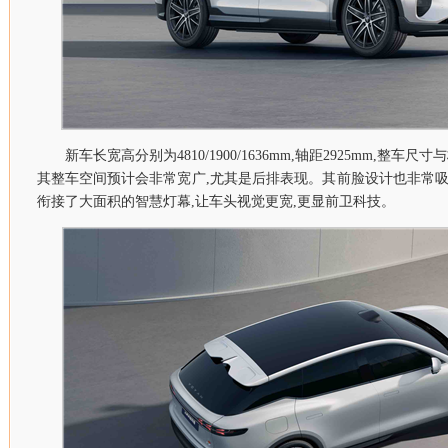
新车长宽高分别为4810/1900/1636mm,轴距2925mm,整车
其整车空间预计会非常宽广,尤其是后排表现。其前脸设计也非常吸
衔接了大面积的智慧灯幕,让车头视觉更宽,更显前卫科技。