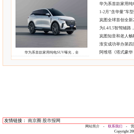
华为系首款家用纯
1-2月“含华量”
岚图全球首创全新2
为L4/L5智驾铺
岚图知音和老人畅
淮安成功举办第四
阿维塔《塔式豪华
华为系首款家用纯电SUV曝光，全
友情链接：
南京圈
股市报网
网站简介
-
联系我们
-
Copyright 2